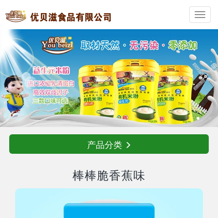
Toggl
navig
产品分类
棒棒脆香蕉味