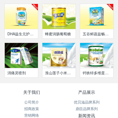
DHA益生元护畅营养米粉（罐装）
蜂蜜润肠葡萄糖
五谷鲜蔬益畅营养米粉-盒装
消痛灵喷剂
淮山莲子小米米粉(盒装）
钙铁锌多维蛋白质粉
关于我们
产品展示
公司简介
优贝滋品牌系列
招商政策
鼎臣品牌系列
营销网络
新闻资讯