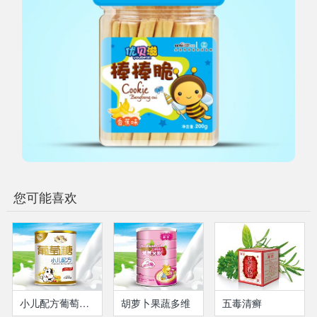
您可能喜欢
小儿配方葡萄糖（瓶装）
胡萝卜果蔬多维
五毒清癣