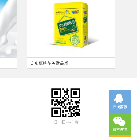
芡实葛根茯苓微晶粉
扫一扫手机看