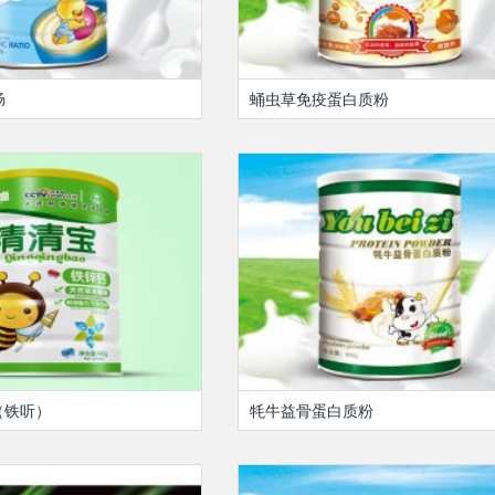
肠
蛹虫草免疫蛋白质粉
（铁听）
牦牛益骨蛋白质粉