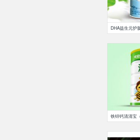
DHA益生元护
铁锌钙清清宝