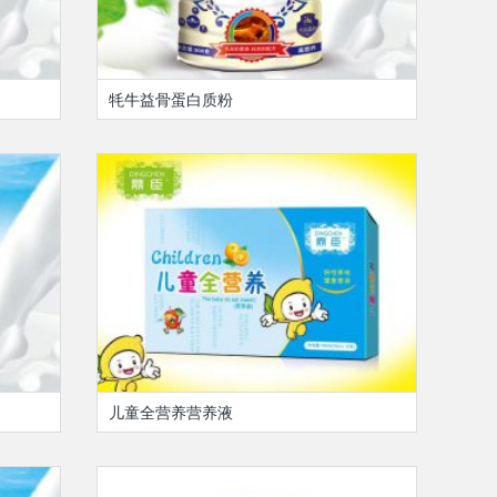
牦牛益骨蛋白质粉
儿童全营养营养液