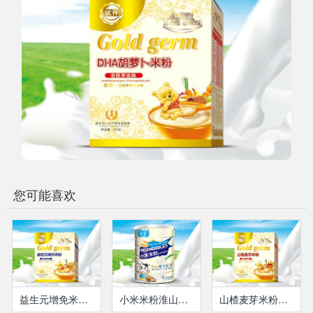
您可能喜欢
益生元增免米粉（盒装）
小米米粉淮山薏米多维高钙
山楂麦芽米粉（盒装）