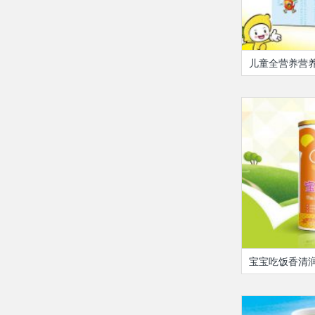
儿童全营养营
宝宝吃饭香清