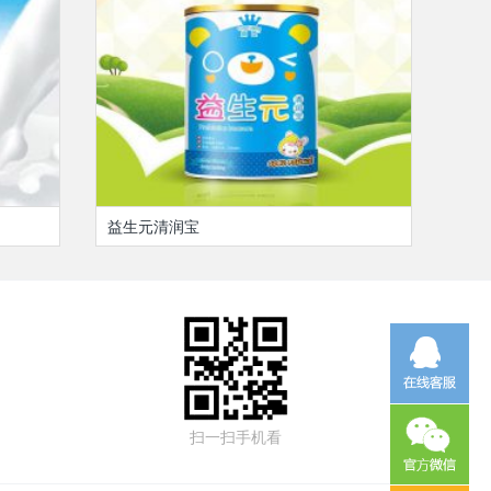
益生元清润宝
扫一扫手机看