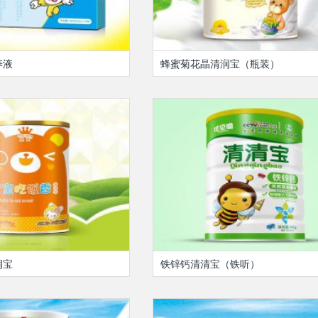
养液
蜂蜜菊花晶清润宝（瓶装）
润宝
铁锌钙清清宝（铁听）