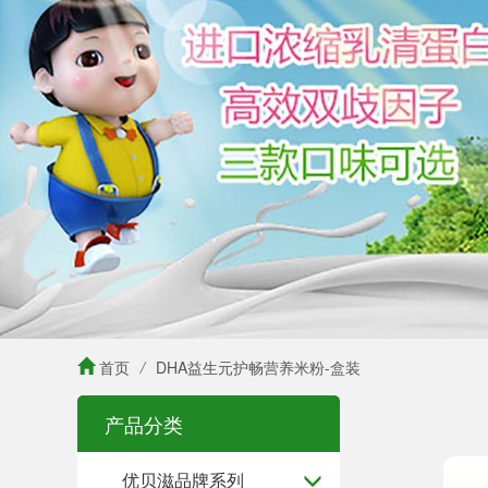
首页
/
DHA益生元护畅营养米粉-盒装
产品分类
优贝滋品牌系列