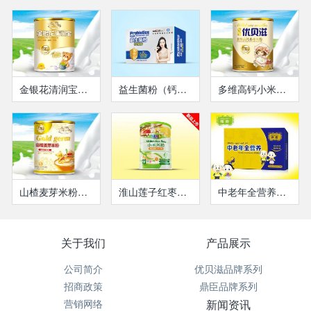
金银花清润宝（瓶装）
益生菌粉（钙铁锌）
多维高钙小米米粉(瓶装）
山楂麦芽米粉（瓶装）
淮山莲子红枣小米米粉-听装
中老年全营养营养液
关于我们
产品展示
公司简介
优贝滋品牌系列
招商政策
鼎臣品牌系列
营销网络
新闻资讯