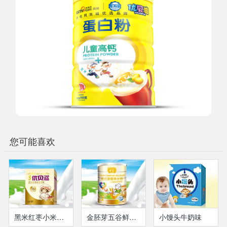
您可能喜欢
黑米红枣小米米粉(盒装）
金胚芽五谷鲜蔬益畅米粉
小馒头牛奶味