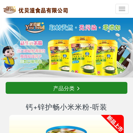
Toggl
navig
产品分类
钙+锌护畅小米米粉-听装