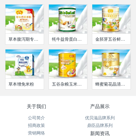
草本腹泻期专用米粉
牦牛益骨蛋白质粉
金胚芽五谷鲜蔬益畅米粉
草本增免米粉
五谷杂粮玉米胚芽
蜂蜜菊花晶清润宝（瓶装）
关于我们
产品展示
公司简介
优贝滋品牌系列
招商政策
鼎臣品牌系列
营销网络
新闻资讯