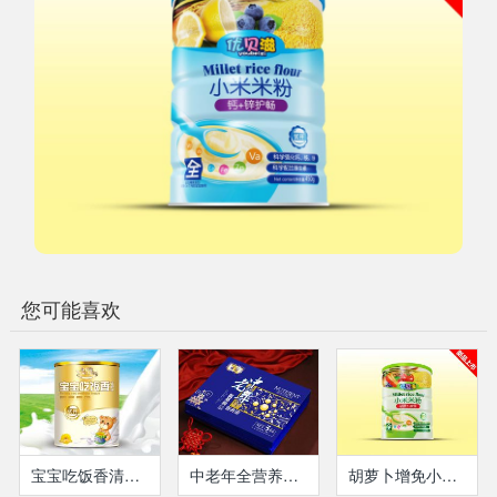
您可能喜欢
宝宝吃饭香清润宝（瓶装）
中老年全营养营养液
胡萝卜增免小米米粉-听装