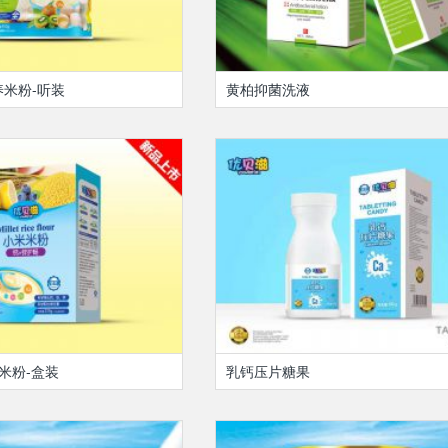
米粉-听装
黄柏抑菌洗液
米粉-盒装
乳钙压片糖果