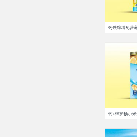
钙铁锌增免营养
钙+锌护畅小米