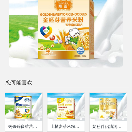
您可能喜欢
钙铁锌多维营养米粉（瓶装）
山楂麦芽米粉（盒装）
奶粉伴侣清润宝(盒装）