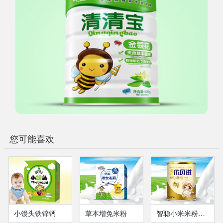
您可能喜欢
小馒头铁锌钙
草本增免米粉
智聪小米米粉（铁锌钙）(瓶装）