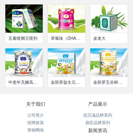
五毒喷脚王喷剂
草莓味（DHA果味）清润宝
皮老大
中老年无糖高营养蛋白质粉
金胚芽益生元增免米粉
金胚芽五谷鲜蔬益畅米粉
关于我们
产品展示
公司简介
优贝滋品牌系列
招商政策
鼎臣品牌系列
营销网络
新闻资讯