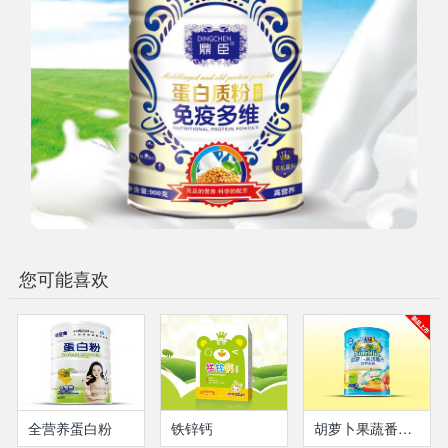
您可能喜欢
全营养蛋白粉
铁锌钙
胡萝卜果蔬番茄营养米粉-听装