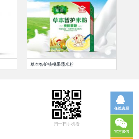
草本智护核桃果蔬米粉
扫一扫手机看