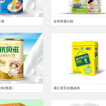
多维
全营养蛋白粉
粉(瓶装）
蒲公英百合微晶粉