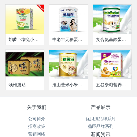
胡萝卜增免小米米粉-盒装
中老年无糖蛋白粉
复合氨基酸蛋白质粉
颈椎痛贴
淮山薏米小米米粉(瓶装）
五谷杂粮营养米粉(盒装）
关于我们
产品展示
公司简介
优贝滋品牌系列
招商政策
鼎臣品牌系列
营销网络
新闻资讯