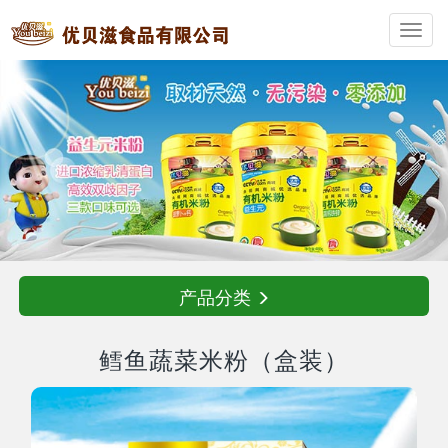
Toggl
navig
产品分类
鳕鱼蔬菜米粉（盒装）