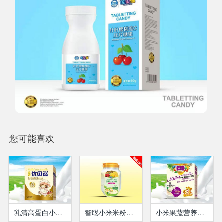
您可能喜欢
乳清高蛋白小米米粉(盒装）
智聪小米米粉（罐装）
小米果蔬营养米粉燕麦哈蜜瓜配方