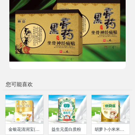
您可能喜欢
金银花清润宝(盒装）
益生元蛋白质粉
胡萝卜小米米粉(盒装）