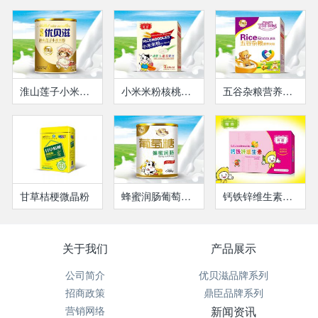
淮山莲子小米米粉(瓶装）
小米米粉核桃莲子益智米粉
五谷杂粮营养米粉(盒装）
甘草桔梗微晶粉
蜂蜜润肠葡萄糖（瓶装）
钙铁锌维生素营养液
关于我们
产品展示
公司简介
优贝滋品牌系列
招商政策
鼎臣品牌系列
营销网络
新闻资讯