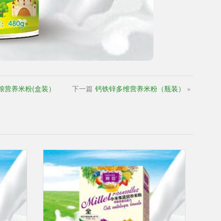
粮营养米粉(盒装）
下一篇
钙铁锌多维营养米粉（瓶装）
»