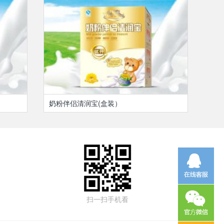
奶粉伴侣清润宝(盒装）
扫一扫手机看