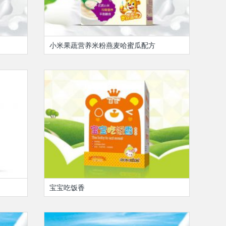
小米果蔬营养米粉燕麦哈蜜瓜配方
宝宝吃饭香