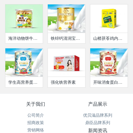
海洋动物饼牛奶哈密瓜味
铁锌钙清润宝（瓶装）
山楂茯苓鸡内金微晶粉
学生高营养蛋白质粉
强化铁营养素
开味消食蛋白质粉
关于我们
产品展示
公司简介
优贝滋品牌系列
招商政策
鼎臣品牌系列
营销网络
新闻资讯